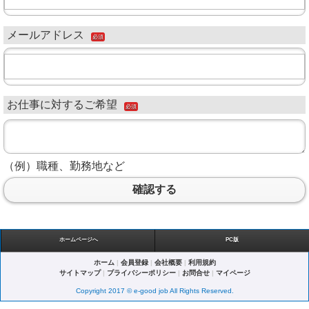
メールアドレス
必須
お仕事に対するご希望
必須
（例）職種、勤務地など
確認する
ホームページへ
PC版
ホーム
|
会員登録
|
会社概要
|
利用規約
サイトマップ
|
プライバシーポリシー
|
お問合せ
|
マイページ
Copyright 2017 © e-good job All Rights Reserved.