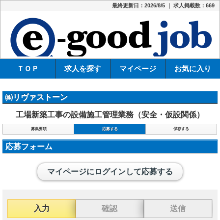
最終更新日：2026/8/5 ｜ 求人掲載数：669
e-
ＴＯＰ
求人を探す
マイページ
お気に入り
㈱リヴァストーン
工場新築工事の設備施工管理業務（安全・仮設関係）
募集要項
応募する
保存する
応募フォーム
マイページにログインして応募する
入力
確認
送信