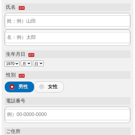
氏名
必須
生年月日
必須
性別
必須
男性
女性
電話番号
ご住所