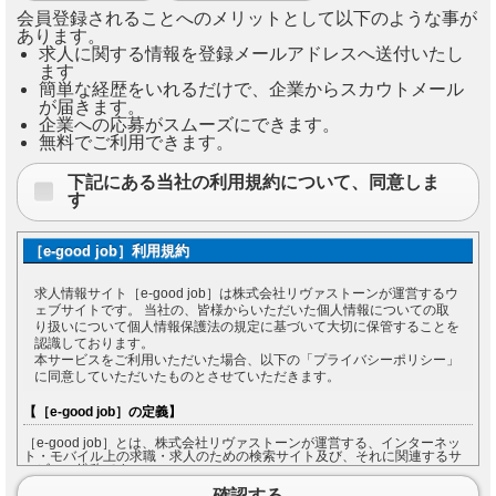
会員登録されることへのメリットとして以下のような事が
あります。
求人に関する情報を登録メールアドレスへ送付いたし
ます
簡単な経歴をいれるだけで、企業からスカウトメール
が届きます。
企業への応募がスムーズにできます。
無料でご利用できます。
下記にある当社の利用規約について、同意しま
す
［e-good job］利用規約
求人情報サイト［e-good job］は株式会社リヴァストーンが運営するウ
ェブサイトです。 当社の、皆様からいただいた個人情報についての取
り扱いについて個人情報保護法の規定に基づいて大切に保管することを
認識しております。
本サービスをご利用いただいた場合、以下の「プライバシーポリシー」
に同意していただいたものとさせていただきます。
【［e-good job］の定義】
［e-good job］とは、株式会社リヴァストーンが運営する、インターネッ
ト・モバイル上の求職・求人のための検索サイト及び、それに関連するサ
ービスの総称です。
［e-good job］をご利用になる方は［e-good job］において入力した情報の
確認する