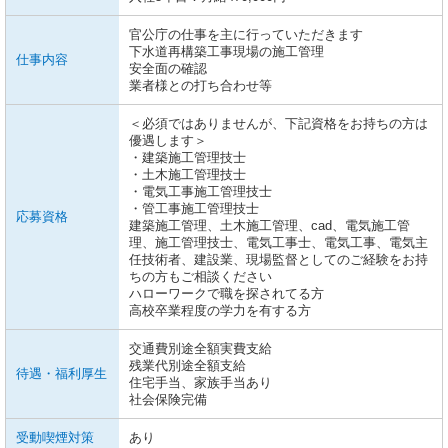
官公庁の仕事を主に行っていただきます
下水道再構築工事現場の施工管理
仕事内容
安全面の確認
業者様との打ち合わせ等
＜必須ではありませんが、下記資格をお持ちの方は
優遇します＞
・建築施工管理技士
・土木施工管理技士
・電気工事施工管理技士
・管工事施工管理技士
応募資格
建築施工管理、土木施工管理、cad、電気施工管
理、施工管理技士、電気工事士、電気工事、電気主
任技術者、建設業、現場監督としてのご経験をお持
ちの方もご相談ください
ハローワークで職を探されてる方
高校卒業程度の学力を有する方
交通費別途全額実費支給
残業代別途全額支給
待遇・福利厚生
住宅手当、家族手当あり
社会保険完備
受動喫煙対策
あり