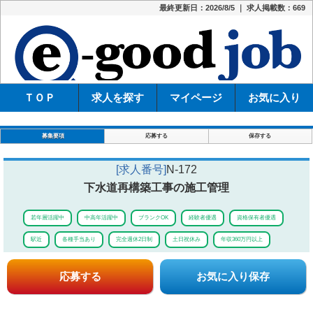
最終更新日：2026/8/5 ｜ 求人掲載数：669
e-
ＴＯＰ
求人を探す
マイページ
お気に入り
募集要項
応募する
保存する
[求人番号]
N-172
下水道再構築工事の施工管理
若年層活躍中
中高年活躍中
ブランクOK
経験者優遇
資格保有者優遇
駅近
各種手当あり
完全週休2日制
土日祝休み
年収360万円以上
応募する
お気に入り保存