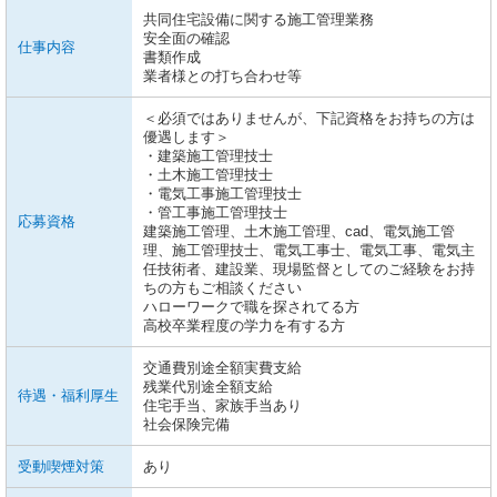
共同住宅設備に関する施工管理業務
安全面の確認
仕事内容
書類作成
業者様との打ち合わせ等
＜必須ではありませんが、下記資格をお持ちの方は
優遇します＞
・建築施工管理技士
・土木施工管理技士
・電気工事施工管理技士
・管工事施工管理技士
応募資格
建築施工管理、土木施工管理、cad、電気施工管
理、施工管理技士、電気工事士、電気工事、電気主
任技術者、建設業、現場監督としてのご経験をお持
ちの方もご相談ください
ハローワークで職を探されてる方
高校卒業程度の学力を有する方
交通費別途全額実費支給
残業代別途全額支給
待遇・福利厚生
住宅手当、家族手当あり
社会保険完備
受動喫煙対策
あり