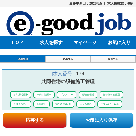
最終更新日：2026/8/5 ｜ 求人掲載数：669
e-
ＴＯＰ
求人を探す
マイページ
お気に入り
募集要項
応募する
保存する
[求人番号]
I-174
共同住宅の設備施工管理
若年層活躍中
中高年活躍中
ブランクOK
経験者優遇
資格保有者優遇
各種手当あり
転勤なし
完全週休2日制
土日祝休み
年収360万円以上
応募する
お気に入り保存