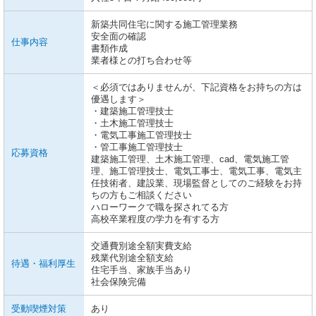
新築共同住宅に関する施工管理業務
安全面の確認
仕事内容
書類作成
業者様との打ち合わせ等
＜必須ではありませんが、下記資格をお持ちの方は
優遇します＞
・建築施工管理技士
・土木施工管理技士
・電気工事施工管理技士
・管工事施工管理技士
応募資格
建築施工管理、土木施工管理、cad、電気施工管
理、施工管理技士、電気工事士、電気工事、電気主
任技術者、建設業、現場監督としてのご経験をお持
ちの方もご相談ください
ハローワークで職を探されてる方
高校卒業程度の学力を有する方
交通費別途全額実費支給
残業代別途全額支給
待遇・福利厚生
住宅手当、家族手当あり
社会保険完備
受動喫煙対策
あり