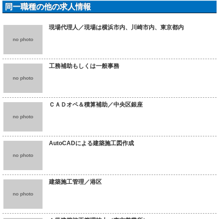
同一職種の他の求人情報
現場代理人／現場は横浜市内、川崎市内、東京都内
no photo
工務補助もしくは一般事務
no photo
ＣＡＤオペ＆積算補助／中央区銀座
no photo
AutoCADによる建築施工図作成
no photo
建築施工管理／港区
no photo