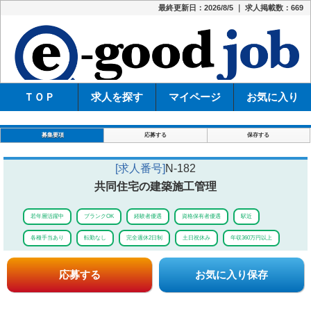
最終更新日：2026/8/5 ｜ 求人掲載数：669
e-
ＴＯＰ
求人を探す
マイページ
お気に入り
募集要項
応募する
保存する
[求人番号]
N-182
共同住宅の建築施工管理
若年層活躍中
ブランクOK
経験者優遇
資格保有者優遇
駅近
各種手当あり
転勤なし
完全週休2日制
土日祝休み
年収360万円以上
応募する
お気に入り保存