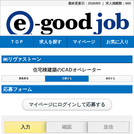
最終更新日：2026/8/5 ｜ 求人掲載数：669
e-
ＴＯＰ
求人を探す
マイページ
お気に入り
㈱リヴァストーン
住宅棟建築のCADオペレーター
募集要項
応募する
保存する
応募フォーム
マイページにログインして応募する
入力
確認
送信