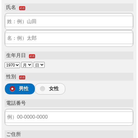
氏名
必須
生年月日
必須
性別
必須
男性
女性
電話番号
ご住所