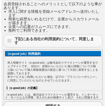
会員登録されることへのメリットとして以下のような事が
あります。
求人に関する情報を登録メールアドレスへ送付いたし
ます
簡単な経歴をいれるだけで、企業からスカウトメール
が届きます。
企業への応募がスムーズにできます。
無料でご利用できます。
下記にある当社の利用規約について、同意しま
す
［e-good job］利用規約
求人情報サイト［e-good job］は株式会社リヴァストーンが運営するウ
ェブサイトです。 当社の、皆様からいただいた個人情報についての取
り扱いについて個人情報保護法の規定に基づいて大切に保管することを
認識しております。
本サービスをご利用いただいた場合、以下の「プライバシーポリシー」
に同意していただいたものとさせていただきます。
【［e-good job］の定義】
［e-good job］とは、株式会社リヴァストーンが運営する、インターネッ
ト・モバイル上の求職・求人のための検索サイト及び、それに関連するサ
ービスの総称です。
［e-good job］をご利用になる方は［e-good job］において入力した情報の
確認する