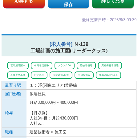
応募する
詳しく見る
保存
最終更新日時：2026/8/3 09:39
[求人番号]
Ｎ-139
工場計画の施工図(リーダークラス)
若年層活躍中
中高年活躍中
ブランクOK
経験者優遇
資格保有者優遇
各種手当あり
社宅あり
完全週休2日制
土日祝休み
年収360万円以上
最寄り駅
１：JR(関東エリア)
常磐線
雇用形態
派遣社員
月給300,000円～400,000円
給与
【月収例】
入社3年目：月給430,000円
入社5…
職種
建築技術者 > 施工図