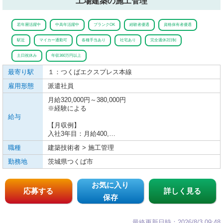
工場建築の施工管理
若年層活躍中
中高年活躍中
ブランクOK
経験者優遇
資格保有者優遇
駅近
マイカー通勤可
各種手当あり
社宅あり
完全週休2日制
土日祝休み
年収360万円以上
最寄り駅
１：つくばエクスプレス
本線
雇用形態
派遣社員
月給320,000円～380,000円
※経験による
給与
【月収例】
入社3年目：月給400,…
職種
建築技術者 > 施工管理
勤務地
茨城県つくば市
お気に入り
応募する
詳しく見る
保存
最終更新日時：2026/8/3 09:48