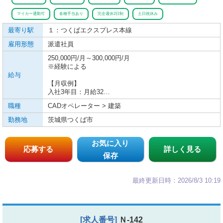
マイカー通勤可
各種手当あり
完全週休2日制
土日祝休み
最寄り駅
１：つくばエクスプレス
本線
雇用形態
派遣社員
250,000円/月～300,000円/月
※経験による
給与
【月収例】
入社3年目：月給32…
職種
CADオペレーター > 建築
勤務地
茨城県つくば市
お気に入り
応募する
詳しく見る
保存
最終更新日時：2026/8/3 10:19
[求人番号]
Ｎ-142