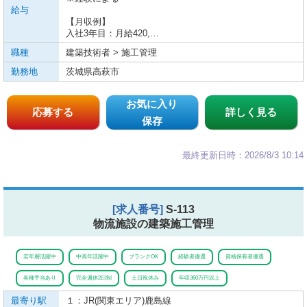
給与
【月収例】
入社3年目：月給420,…
職種
建築技術者 > 施工管理
勤務地
茨城県高萩市
お気に入り
応募する
詳しく見る
保存
最終更新日時：2026/8/3 10:14
[求人番号]
S-113
物流施設の建築施工管理
若年層活躍中
中高年活躍中
ブランクOK
経験者優遇
資格保有者優遇
各種手当あり
完全週休2日制
土日祝休み
年収360万円以上
最寄り駅
１：JR(関東エリア)
鹿島線