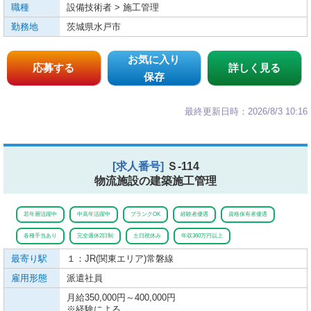
職種
設備技術者 > 施工管理
勤務地
茨城県水戸市
お気に入り
応募する
詳しく見る
保存
最終更新日時：2026/8/3 10:16
[求人番号]
Ｓ-114
物流施設の建築施工管理
若年層活躍中
中高年活躍中
ブランクOK
経験者優遇
資格保有者優遇
各種手当あり
完全週休2日制
土日祝休み
年収360万円以上
最寄り駅
１：JR(関東エリア)
常磐線
雇用形態
派遣社員
月給350,000円～400,000円
※経験による