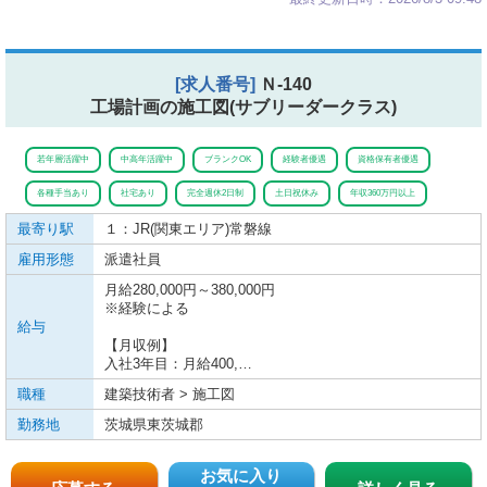
[求人番号]
Ｎ-140
工場計画の施工図(サブリーダークラス)
若年層活躍中
中高年活躍中
ブランクOK
経験者優遇
資格保有者優遇
各種手当あり
社宅あり
完全週休2日制
土日祝休み
年収360万円以上
最寄り駅
１：JR(関東エリア)
常磐線
雇用形態
派遣社員
月給280,000円～380,000円
※経験による
給与
【月収例】
入社3年目：月給400,…
職種
建築技術者 > 施工図
勤務地
茨城県東茨城郡
お気に入り