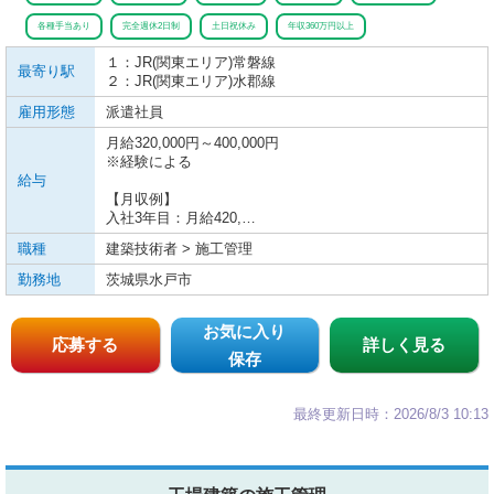
各種手当あり
完全週休2日制
土日祝休み
年収360万円以上
１：JR(関東エリア)
常磐線
最寄り駅
２：JR(関東エリア)
水郡線
雇用形態
派遣社員
月給320,000円～400,000円
※経験による
給与
【月収例】
入社3年目：月給420,…
職種
建築技術者 > 施工管理
勤務地
茨城県水戸市
お気に入り
応募する
詳しく見る
保存
最終更新日時：2026/8/3 10:13