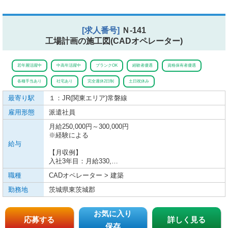
[求人番号]
Ｎ-141
工場計画の施工図(CADオペレーター)
若年層活躍中
中高年活躍中
ブランクOK
経験者優遇
資格保有者優遇
各種手当あり
社宅あり
完全週休2日制
土日祝休み
最寄り駅
１：JR(関東エリア)
常磐線
雇用形態
派遣社員
月給250,000円～300,000円
※経験による
給与
【月収例】
入社3年目：月給330,…
職種
CADオペレーター > 建築
勤務地
茨城県東茨城郡
お気に入り
応募する
詳しく見る
保存