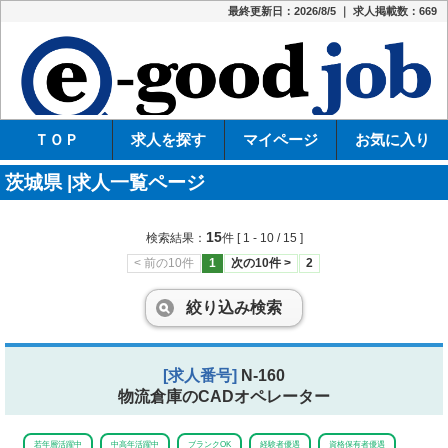
最終更新日：2026/8/5 ｜ 求人掲載数：669
e-
ＴＯＰ
求人を探す
マイページ
お気に入り
茨城県 |求人一覧ページ
15
検索結果：
件
[ 1 - 10 / 15 ]
< 前の10件
1
次の10件 >
2
絞り込み検索
[求人番号]
N-160
物流倉庫のCADオペレーター
若年層活躍中
中高年活躍中
ブランクOK
経験者優遇
資格保有者優遇