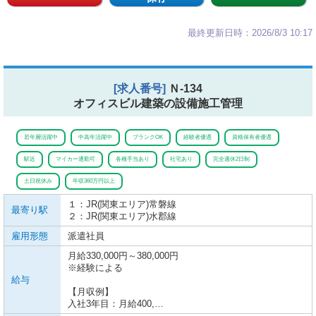
最終更新日時：2026/8/3 10:17
[求人番号]
Ｎ-134
オフィスビル建築の設備施工管理
若年層活躍中
中高年活躍中
ブランクOK
経験者優遇
資格保有者優遇
駅近
マイカー通勤可
各種手当あり
社宅あり
完全週休2日制
土日祝休み
年収360万円以上
１：JR(関東エリア)
常磐線
最寄り駅
２：JR(関東エリア)
水郡線
雇用形態
派遣社員
月給330,000円～380,000円
※経験による
給与
【月収例】
入社3年目：月給400,…