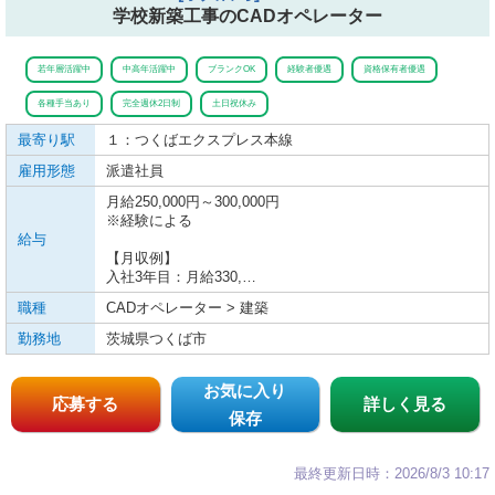
学校新築工事のCADオペレーター
若年層活躍中
中高年活躍中
ブランクOK
経験者優遇
資格保有者優遇
各種手当あり
完全週休2日制
土日祝休み
最寄り駅
１：つくばエクスプレス
本線
雇用形態
派遣社員
月給250,000円～300,000円
※経験による
給与
【月収例】
入社3年目：月給330,…
職種
CADオペレーター > 建築
勤務地
茨城県つくば市
お気に入り
応募する
詳しく見る
保存
最終更新日時：2026/8/3 10:17