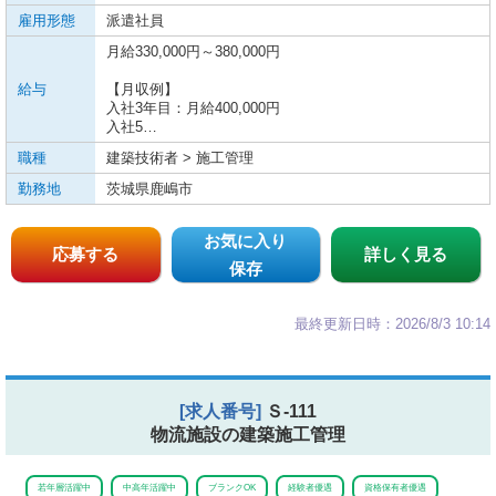
雇用形態
派遣社員
月給330,000円～380,000円
給与
【月収例】
入社3年目：月給400,000円
入社5…
職種
建築技術者 > 施工管理
勤務地
茨城県鹿嶋市
お気に入り
応募する
詳しく見る
保存
最終更新日時：2026/8/3 10:14
[求人番号]
Ｓ-111
物流施設の建築施工管理
若年層活躍中
中高年活躍中
ブランクOK
経験者優遇
資格保有者優遇