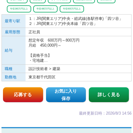
年収360万円以上
年収480万円以上
年収600万円以上
１：JR(関東エリア)
中央・総武線(各駅停車)
「四ツ谷」
最寄り駅
２：JR(関東エリア)
中央本線
「四ツ谷」
雇用形態
正社員
想定年収 600万円～800万円
月給 450,000円～
給与
【資格手当】
・宅地建…
職種
設計技術者 > 建築
勤務地
東京都千代田区
お気に入り
応募する
詳しく見る
保存
最終更新日時：2026/8/3 14:56