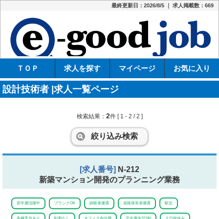
最終更新日：2026/8/5 ｜ 求人掲載数：669
e-
ＴＯＰ
求人を探す
マイページ
お気に入り
設計技術者 |求人一覧ページ
2
検索結果：
件
[ 1 - 2 / 2 ]
絞り込み検索
[求人番号]
N-212
新築マンション開発のプランニング業務
若年層活躍中
ブランクOK
経験者優遇
資格保有者優遇
駅近
各種手当あり
転勤なし
オフィス内分煙
完全週休2日制
土日祝休み