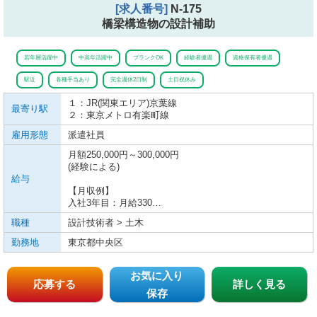
[求人番号]
N-175
橋梁構造物の設計補助
若年層活躍中
中高年活躍中
ブランクOK
経験者優遇
資格保有者優遇
駅近
各種手当あり
完全週休2日制
土日祝休み
１：JR(関東エリア)
京葉線
最寄り駅
２：東京メトロ
有楽町線
雇用形態
派遣社員
月額250,000円～300,000円
(経験による)
給与
【月収例】
入社3年目：月給330…
職種
設計技術者 > 土木
勤務地
東京都中央区
お気に入り
応募する
詳しく見る
保存