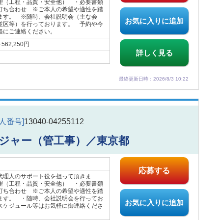
理（工程・品質・安全他） ・必要書類
打ち合わせ ※ご本人の希望や適性を踏
ます。 ※随時、会社説明会（主な会
お気に入りに追加
並区等）を行っております。 予約や今
軽にご連絡ください。
62,250円
詳しく見る
最終更新日時：2026/8/3 10:22
求人番号]
13040-04255112
ジャー（管工事）／東京都
応募する
代理人のサポート役を担って頂きま
理（工程・品質・安全他） ・必要書類
打ち合わせ ※ご本人の希望や適性を踏
ます。 ・随時、会社説明会を行ってお
お気に入りに追加
ケジュール等はお気軽に御連絡くださ