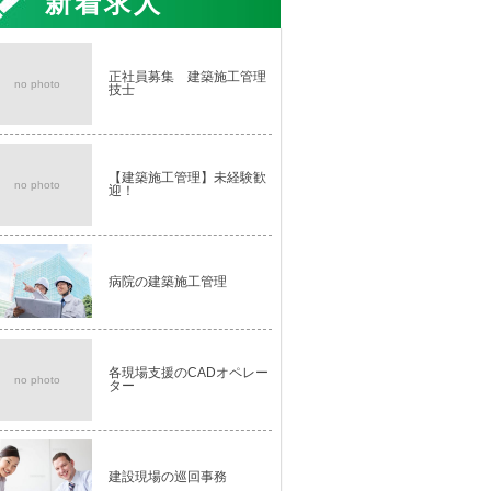
新着求人
正社員募集 建築施工管理
no photo
技士
【建築施工管理】未経験歓
no photo
迎！
病院の建築施工管理
各現場支援のCADオペレー
no photo
ター
建設現場の巡回事務