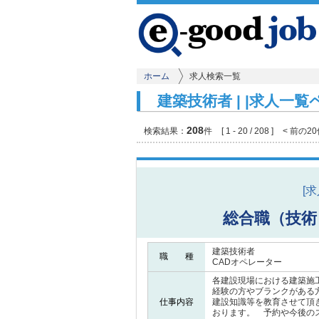
ホーム
求人検索一覧
建築技術者 | |求人一覧
208
検索結果：
件
[ 1 - 20 / 208 ]
< 前の2
[
総合職（技術
建築技術者
職 種
CADオペレーター
各建設現場における建築施
経験の方やブランクがある
仕事内容
建設知識等を教育させて頂
おります。 予約や今後の