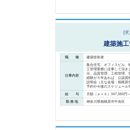
[
建築施工
職 種
建築技術者
集合住宅、オフィスビル、
工管理業務に従事して頂き
示、品質管理、工程管理、
仕事内容
経験が５年あれば、公認資
説明会（主な会場：相模
予約や今後のスケジュール
給 与
月額（ａ＋ｂ）347,360円～5
勤 務 地
神奈川県相模原市中央区