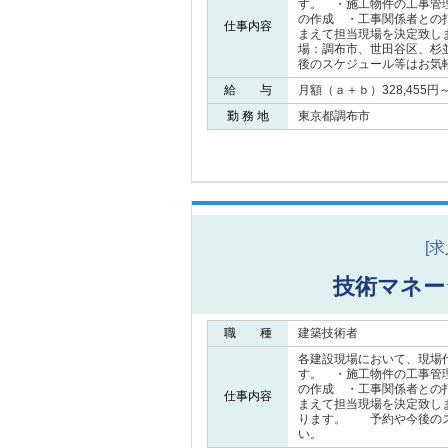
す。 ・施工物件の工事管
の作成 ・工事関係者との
仕事内容
まえて担当現場を決定致し
場：調布市、世田谷区、杉
後のスケジュール等はお気
給 与
月額（ａ＋ｂ）328,455円～5
勤 務 地
東京都調布市
[
技術マネー
職 種
建築技術者
各建設現場において、現場
す。 ・施工物件の工事管
の作成 ・工事関係者との
仕事内容
まえて担当現場を決定致し
ります。 予約や今後のス
い。