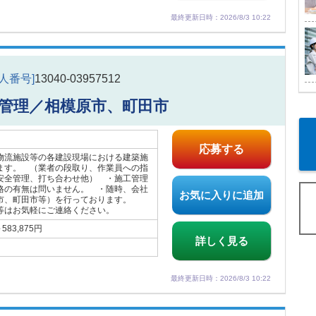
最終更新日時：2026/8/3 10:22
求人番号]
13040-03957512
管理／相模原市、町田市
応募する
物流施設等の各建設現場における建築施
ます。 （業者の段取り、作業員への指
安全管理、打ち合わせ他） ・施工管理
格の有無は問いません。 ・随時、会社
お気に入りに追加
原市、町田市等）を行っております。
等はお気軽にご連絡ください。
83,875円
詳しく見る
最終更新日時：2026/8/3 10:22