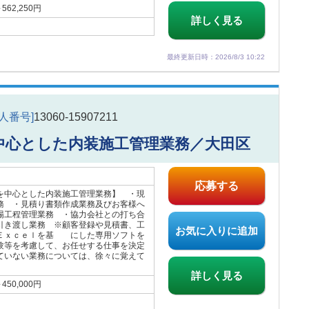
62,250円
詳しく見る
最終更新日時：2026/8/3 10:22
求人番号]
13060-15907211
中心とした内装施工管理業務／大田区
応募する
を中心とした内装施工管理業務】 ・現
務 ・見積り書類作成業務及びお客様へ
場工程管理業務 ・協力会社との打ち合
引き渡し業務 ※顧客登録や見積書、工
お気に入りに追加
Ｅｘｃｅｌを基 にした専用ソフトを
験等を考慮して、お任せする仕事を決定
ていない業務については、徐々に覚えて
。
詳しく見る
50,000円