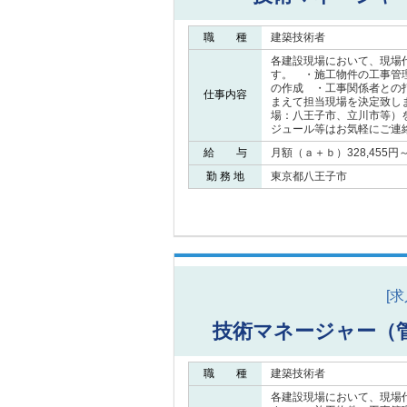
職 種
建築技術者
各建設現場において、現場
す。 ・施工物件の工事管
の作成 ・工事関係者との
仕事内容
まえて担当現場を決定致し
場：八王子市、立川市等）
ジュール等はお気軽にご連
給 与
月額（ａ＋ｂ）328,455円～5
勤 務 地
東京都八王子市
[
技術マネージャー（
職 種
建築技術者
各建設現場において、現場