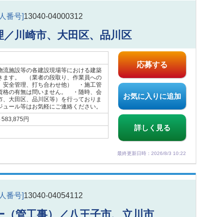
求人番号]
13040-04000312
理／川崎市、大田区、品川区
応募する
物流施設等の各建設現場等における建築
きます。 （業者の段取り、作業員への
、安全管理、打ち合わせ他） ・施工管
資格の有無は問いません。 ・随時、会
お気に入りに追加
市、大田区、品川区等）を行っておりま
ュール等はお気軽にご連絡ください。
83,875円
詳しく見る
最終更新日時：2026/8/3 10:22
求人番号]
13040-04054112
ー（管工事）／八王子市、立川市