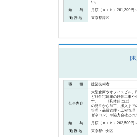
い。
給 与
月額（ａ＋ｂ）261,200円～4
勤 務 地
東京都港区
[
職 種
建築技術者
大型倉庫やオフィスビル、
ど非住宅建築の鉄骨工事や
す。 《具体的には》 ・
仕事内容
の発注から加工、搬入まで
管理・品質管理・工程管理
ゼネコン）や協力会社との
給 与
月額（ａ＋ｂ）262,500円～4
勤 務 地
東京都中央区