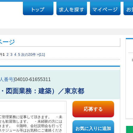
ページ
0件
1
2
3
4
5
次の20件 >
[11]
求人番号]
04010-61655311
・図面業務：建築）／東京都
応募する
工管理業務に従事して頂きます。 ・未
方も歓迎致します。 ・未経験の方には
きます。 ※随時、会社説明会を行って
お気に入りに追加
スケジュール等はお気軽にご連絡くださ