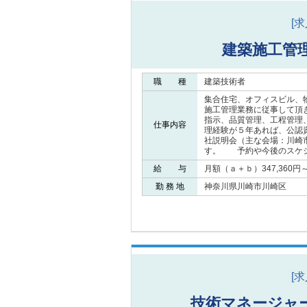
[
建築施工管
職 種
建築技術者
集合住宅、オフィスビル、
施工管理業務に従事して頂
指示、品質管理、工程管理
仕事内容
理経験が５年あれば、公認
社説明会（主な会場：川崎
す。 予約や今後のスケジ
給 与
月額（ａ＋ｂ）347,360円～5
勤 務 地
神奈川県川崎市川崎区
[
技術マネージャ