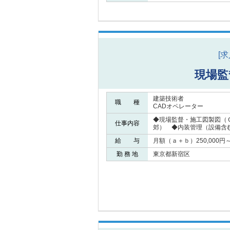
[
現場監
建築技術者
職 種
CADオペレーター
◆現場監督・施工図製図（
仕事内容
郊） ◆内装管理（設備含
給 与
月額（ａ＋ｂ）250,000円～3
勤 務 地
東京都新宿区