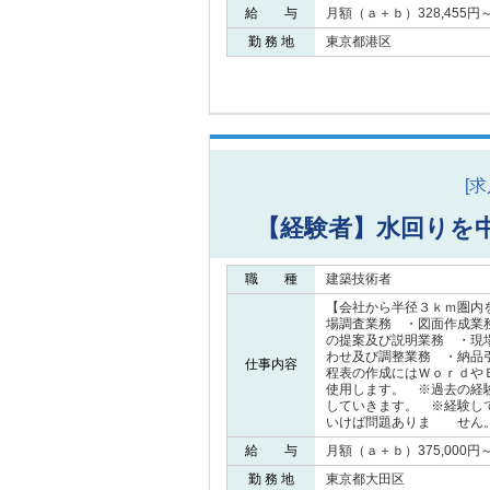
給 与
月額（ａ＋ｂ）328,455円～5
勤 務 地
東京都港区
[
【経験者】水回りを
職 種
建築技術者
【会社から半径３ｋｍ圏内
場調査業務 ・図面作成業
の提案及び説明業務 ・現
わせ及び調整業務 ・納品
仕事内容
程表の作成にはＷｏｒｄや
使用します。 ※過去の経
していきます。 ※経験し
いけば問題ありま せん
給 与
月額（ａ＋ｂ）375,000円～4
勤 務 地
東京都大田区